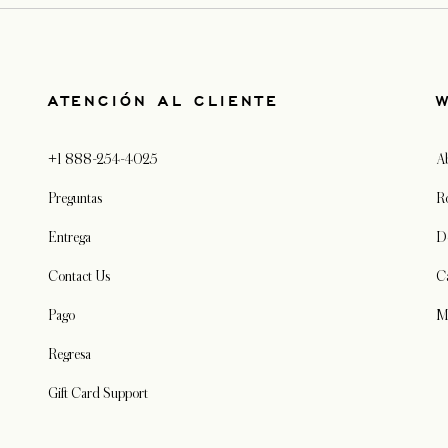
ATENCIÓN AL CLIENTE
+1 888-254-4025
A
Preguntas
R
Entrega
D
Contact Us
C
Pago
M
Regresa
Gift Card Support