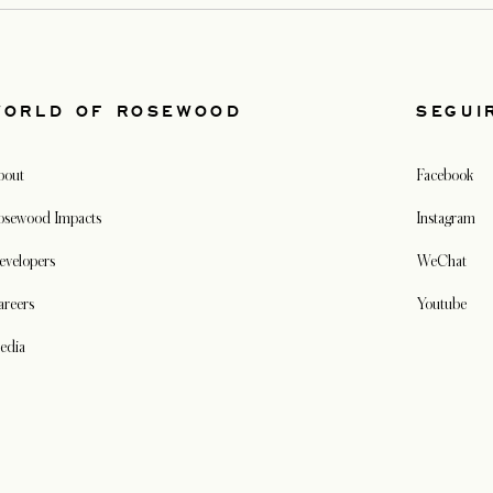
WORLD OF ROSEWOOD
SEGUI
bout
Facebook
osewood Impacts
Instagram
evelopers
WeChat
areers
Youtube
edia