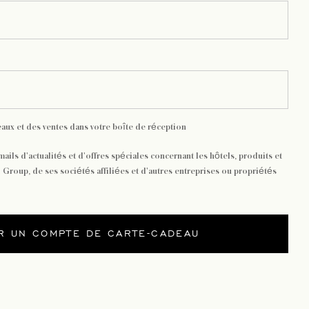
aux et des ventes dans votre boîte de réception
ails d'actualités et d'offres spéciales concernant les hôtels, produits et
Group, de ses sociétés affiliées et d'autres entreprises ou propriétés
R UN COMPTE DE CARTE-CADEAU